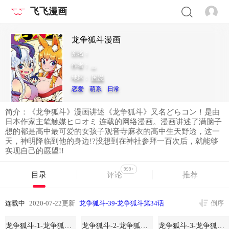
飞飞漫画
龙争狐斗漫画
别名：
作者：
...
地区：
国漫
恋爱
萌系
日常
简介：《龙争狐斗》漫画讲述《龙争狐斗》又名どらコン！是由
日本作家主笔触媒ヒロオミ 连载的网络漫画。漫画讲述了满脑子
想的都是高中最可爱的女孩子观音寺麻衣的高中生天野透，这一
天，神明降临到他的身边!?没想到在神社参拜一百次后，就能够
实现自己的愿望!!
999+
目录
评论
推荐
连载中
2020-07-22更新
龙争狐斗-39-龙争狐斗第34话
倒序
龙争狐斗-1-龙争狐斗第01话6
龙争狐斗-2-龙争狐斗第02话6
龙争狐斗-3-龙争狐斗第03话6