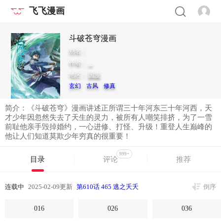
飞飞漫画
斗破苍穹漫画
别名：
作者：
...
地区：
国漫
玄幻
古风
修真
简介：《斗破苍穹》漫画讲述正所谓三十年河东三十年河西，天
才少年因忽然失去了天生的灵力，被所有人嘲笑排挤，为了一雪
前耻他亲手毁掉婚约，一心进修、打怪、升级！重登人生巅峰的
他让人们知道莫欺少年穷真的很重要！
999+
目录
评论
推荐
连载中
2025-02-09更新
第610话 465 逃之夭夭
倒序
016
026
036