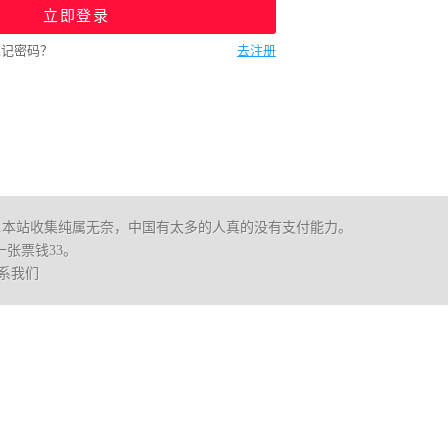
立即登录
忘记密码？
去注册
.本站收集纯属无奈，中国有太多的人真的没有支付能力。
张票钱33。
系我们