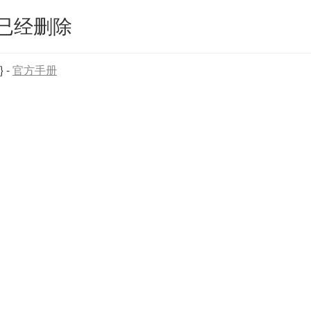
已经删除
}
-
官方手册