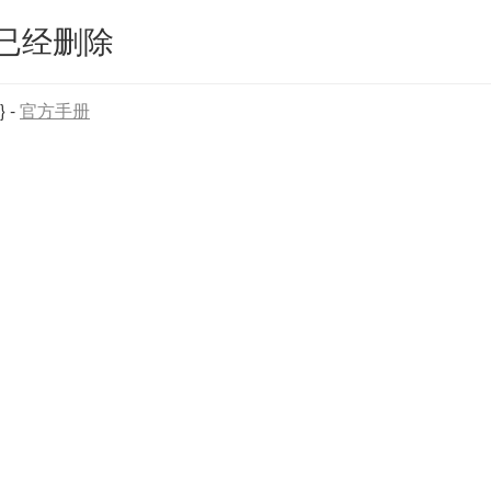
已经删除
}
-
官方手册