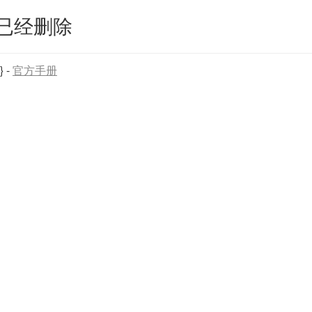
已经删除
}
-
官方手册