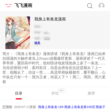
飞飞漫画
我身上有条龙漫画
别名：
作者：
ect...
地区：
国漫
修真
简介：《我身上有条龙》漫画讲述《我身上有条龙》漫画已由来
自国漫的大触作者岛上Project连载爆肝更新，漫画讲述了一代天
界帝师，重回高中时代，他却惊讶地发现他身上多了一条龙……
当你还很弱小时，面对欺压，你是会拼命反抗还是顺从？上一
世，他顺从了，但这一世……风流帝师纵横都市，覆手翻云，心
中执念只有一个：我为王者，何居人下？！周二、周四、周六更
新
999+
目录
评论
推荐
已完结
2020-07-15更新
我身上有条龙-189-我身上有条龙第189话 熊孩子